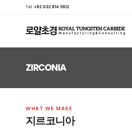
Tel.
+82 032 814 3612
ZIRCONIA
WHAT WE MAKE
지르코니아