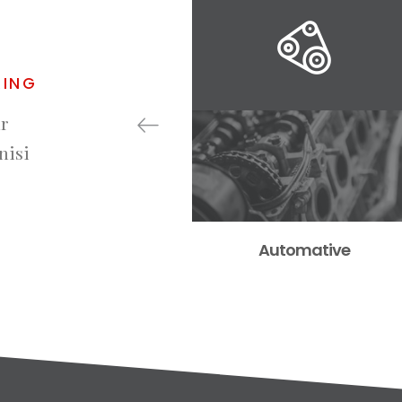
RING
ur
nisi
Automative