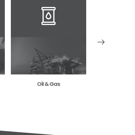
Wind & 
Oil & Gas